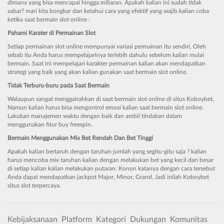
dimana yang bisa mencapai hingga miliaran. Apakah kalian ini sudah tidak
sabar? mari kita bongkar dan ketahui cara yang efektif yang wajib kalian coba
ketika saat bermain slot online :
Pahami Karater di Permainan Slot
Setiap permainan slot online mempunyai variasi permainan itu sendiri, Oleh
sebab itu Anda harus mempelajarinya terlebih dahulu sebelum kalian mulai
bermain. Saat ini mempelajari karakter permainan kalian akan mendapatkan
strategi yang baik yang akan kalian gunakan saat bermain slot online.
Tidak Terburu-buru pada Saat Bermain
Walaupun sangat menggairahkan di saat bermain slot online di situs Koboybet,
Namun kalian harus bisa mengontrol emosi kalian saat bermain slot online.
Lakukan manajemen waktu dengan baik dan ambil tindakan dalam
menggunakan fitur buy freespin.
Bermain Menggunakan Mix Bet Rendah Dan Bet Tinggi
Apakah kalian bertaruh dengan taruhan jumlah yang segitu-gitu saja ? kalian
harus mencoba mix taruhan kalian dengan melakukan bet yang kecil dan besar
di setiap kalian kalian melakukan putaran. Konon katanya dengan cara tersebut
Anda dapat mendapatkan jackpot Major, Minor, Grand. Jadi inilah Koboybet
situs slot terpercaya.
Kebijaksanaan
Platform
Kategori
Dukungan
Komunitas