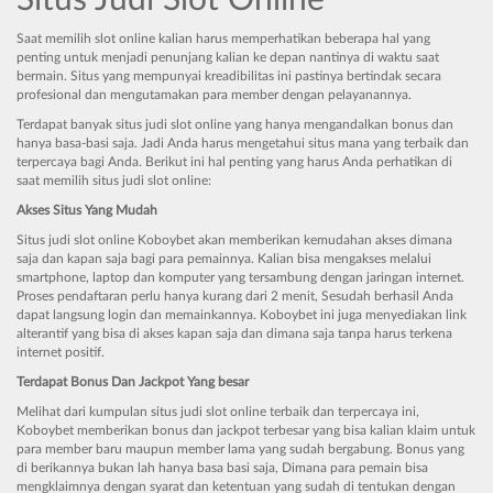
Situs Judi Slot Online
Saat memilih slot online kalian harus memperhatikan beberapa hal yang
penting untuk menjadi penunjang kalian ke depan nantinya di waktu saat
bermain. Situs yang mempunyai kreadibilitas ini pastinya bertindak secara
profesional dan mengutamakan para member dengan pelayanannya.
Terdapat banyak situs judi slot online yang hanya mengandalkan bonus dan
hanya basa-basi saja. Jadi Anda harus mengetahui situs mana yang terbaik dan
terpercaya bagi Anda. Berikut ini hal penting yang harus Anda perhatikan di
saat memilih situs judi slot online:
Akses Situs Yang Mudah
Situs judi slot online Koboybet akan memberikan kemudahan akses dimana
saja dan kapan saja bagi para pemainnya. Kalian bisa mengakses melalui
smartphone, laptop dan komputer yang tersambung dengan jaringan internet.
Proses pendaftaran perlu hanya kurang dari 2 menit, Sesudah berhasil Anda
dapat langsung login dan memainkannya. Koboybet ini juga menyediakan link
alterantif yang bisa di akses kapan saja dan dimana saja tanpa harus terkena
internet positif.
Terdapat Bonus Dan Jackpot Yang besar
Melihat dari kumpulan situs judi slot online terbaik dan terpercaya ini,
Koboybet memberikan bonus dan jackpot terbesar yang bisa kalian klaim untuk
para member baru maupun member lama yang sudah bergabung. Bonus yang
di berikannya bukan lah hanya basa basi saja, Dimana para pemain bisa
mengklaimnya dengan syarat dan ketentuan yang sudah di tentukan dengan