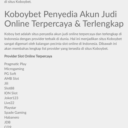
di situs Koboybet.
Koboybet Penyedia Akun Judi
Online Terpercaya & Terlengkap
Koboy bet adalah situs penyedia akun judi online terpercaya dan terlengkap di
Indonesia dengan provider terbaik di dunia. Hal ini menjadikan situs Koboybet
sangat digemari oleh kalangan pecinta slot online di Indonesia. Dibawah ini
akan membahas lengkap list provider yang tersedia di situs Koboybet.
Provider Slot Online Terpercaya
Pragmatic Play
Microgaming
PG Soft
AMB Slot
Jili
Slot88
ION Slot
Joker123
Live22
Playstar
Spade Gaming
Habanero
JDB
CQ9