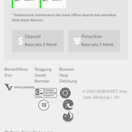
* Selama bank maintenance dan bank offline deposit dan penarikan
tidak dapat diproses
Deposit
Penarikan
Rata-rata 3 Menit
Rata-rata 5 Menit
Bersertifikasi
Tanggung
Browser
Dari
Jawab
Yang
Bermain
Didukung
©2026 KOBOYBET. Hak
cipta dilindungi | 18+