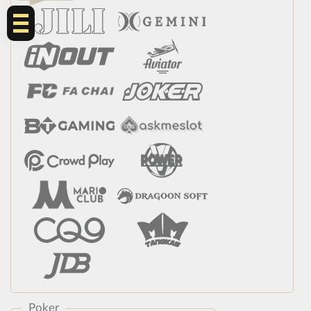
Poker