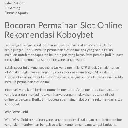
Saba Platform
TFGaming
Pinnacle Sports
Bocoran Permainan Slot Online
Rekomendasi Koboybet
Jadi sangat banyak sekali permainan judi slot yang akan membuat Anda
kebingungan untuk memilih permainan slot online apa yang harus kalian
mainkan untuk mendapatkan keuntungan yang besar. Para pemain judi ini pasti
mengiginkan permainan slot online yang sangat gacor.
Istilah gacor ini dikenal sebagai situs yang memiliki RTP tinggi. Semakin tinggi
RTP maka tingkat kemenangannya pun akan semakin tinggi. Maka dari itu
Koboybet akan memberikan informasi yang sangat penting kepada kalian ketika
memilih permainan slot online.
Informasi yang kami berikan mungkin membuat Anda mendapatkan jackpot
yang besar dan menjadi jutawan hanya dengan melakukan putaran di slot
online terpercaya. Berikut ini bocoran permainan slot online rekomendasi situs
Koboybet:
Wild West Gold
Wild West Gold permainan yang sangat populer di kalangan para bettor online
yang telah memberikan banyak sekalian kemenangan yang sangat fantastis.