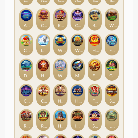
ZHAO CAI TONG ZHI
ARCHER
CUTE TIGER
Alice Wonderland
Excalibur Legend
BOBA BOBA
AROWANAS LUCK
Chinese Fair
RICH AND WEALTHY
Celestial Goddess
BONUS BEAR
WATER MARGIN
CANDY CRUSH
ICELAND
WORLD CUP FRENZY
Wings of God
HELL HOT 100
Frozen Joker
DOLPHIN REEF
HAPPY NEW YEAR
Winter Magic
Magic Wheel
FORTUNE DRUM
GREEN GOLD
Club Party
Cai Shen Do
Neko The Fortune Cat
HIGHWAY KING
Fairy of Riches
Snake Castle
RAGNAROK FIRE STORM
Rising Maya
House of Dog
Insect Temple
Sea Circus
Little Farm