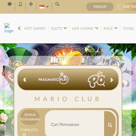
MASUK
DAFTA
IDR
12,695,953,
HOT GAMES
SLOTS
LIVE CASINO
RACE
TOGEL
MARIO CLUB
SEMUA
PERMAINAN
TOP
SLOTS
20