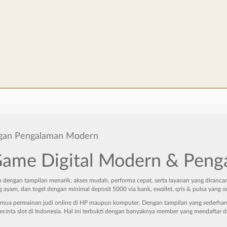
engan Pengalaman Modern
Game Digital Modern & Penga
dengan tampilan menarik, akses mudah, performa cepat, serta layanan yang diranc
ung ayam, dan togel dengan minimal deposit 5000 via bank, ewallet, qris & pulsa yang o
a permainan judi online di HP maupun komputer. Dengan tampilan yang sederhana in
pecinta slot di Indonesia. Hal ini terbukti dengan banyaknya member yang mendaftar d