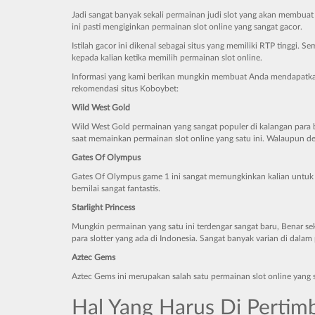
Jadi sangat banyak sekali permainan judi slot yang akan membua
ini pasti mengiginkan permainan slot online yang sangat gacor.
Istilah gacor ini dikenal sebagai situs yang memiliki RTP tinggi
kepada kalian ketika memilih permainan slot online.
Informasi yang kami berikan mungkin membuat Anda mendapatkan j
rekomendasi situs Koboybet:
Wild West Gold
Wild West Gold permainan yang sangat populer di kalangan para 
saat memainkan permainan slot online yang satu ini. Walaupun d
Gates Of Olympus
Gates Of Olympus game 1 ini sangat memungkinkan kalian untuk mem
bernilai sangat fantastis.
Starlight Princess
Mungkin permainan yang satu ini terdengar sangat baru, Benar seka
para slotter yang ada di Indonesia. Sangat banyak varian di dalam 
Aztec Gems
Aztec Gems ini merupakan salah satu permainan slot online yang 
Hal Yang Harus Di Pertimb