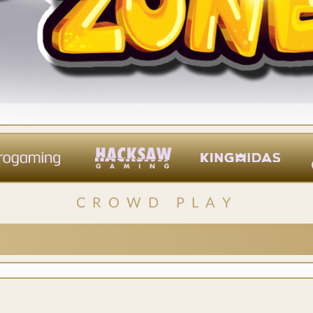
CROWD PLAY