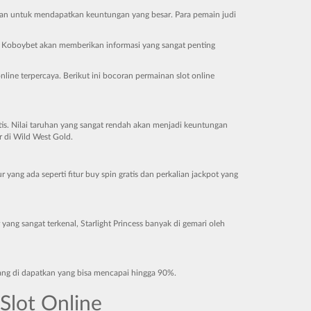
nkan untuk mendapatkan keuntungan yang besar. Para pemain judi
itu Koboybet akan memberikan informasi yang sangat penting
ne terpercaya. Berikut ini bocoran permainan slot online
is. Nilai taruhan yang sangat rendah akan menjadi keuntungan
 di Wild West Gold.
ang ada seperti fitur buy spin gratis dan perkalian jackpot yang
yang sangat terkenal, Starlight Princess banyak di gemari oleh
yang di dapatkan yang bisa mencapai hingga 90%.
Slot Online