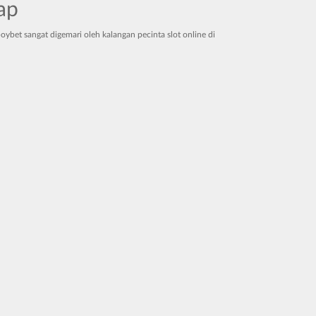
ap
oybet sangat digemari oleh kalangan pecinta slot online di