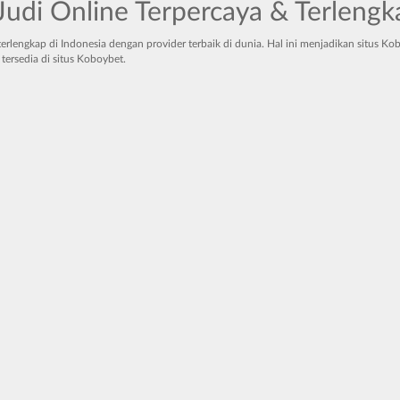
udi Online Terpercaya & Terlengk
erlengkap di Indonesia dengan provider terbaik di dunia. Hal ini menjadikan situs Kob
tersedia di situs Koboybet.