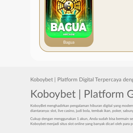
Bagua
Koboybet | Platform Digital Terpercaya d
Koboybet | Platform 
KoboyBet menghadirkan pengalaman hiburan digital yang modern 
diantaranya: slot, live casino, judi bola, tembak ikan, poker, sab
Cukup dengan menggunakan 1 akun, Anda sudah bisa bermain semu
Koboybet menjadi situs slot online yang banyak dicari oleh para 