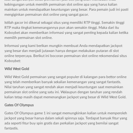
kebingungan untuk memilih permainan slot online apa yang harus kalian
mainkan untuk mendapatkan keuntungan yang besar. Para pemain judi ini pasti
mengiginkan permainan slot online yang sangat gacor.
Istilah gacor ini dikenal sebagai situs yang memiliki RTP tinggi. Semakin tinggi
RTP maka tingkat kemenangannya pun akan semakin tinggi. Maka dari itu
Koboybet akan memberikan informasi yang sangat penting kepada kalian ketika
memilih permainan slot online.
Informasi yang kami berikan mungkin membuat Anda mendapatkan jackpot
yang besar dan menjadi jutawan hanya dengan melakukan putaran di slot
online terpercaya. Berikut ini bocoran permainan slot online rekomendasi situs
Koboybet:
Wild West Gold
Wild West Gold permainan yang sangat populer di kalangan para bettor online
yang telah memberikan banyak sekalian kemenangan yang sangat fantastis.
Nilai taruhan yang sangat rendah akan menjadi keuntungan saat memainkan
permainan slot online yang satu ini. Walaupun dengan taruhan yang rendah
kalian tetap masih dapat memenangkan jackpot yang besar di Wild West Gold.
Gates Of Olympus
Gates Of Olympus game 1 ini sangat memungkinkan kalian untuk memperoleh
jackpot yang besar hanya dalam sekali spinnya saja. Terdapat banyak fitur yang
ada seperti fitur buy spin gratis dan perkalian jackpot yang bernilai sangat
fantastis.