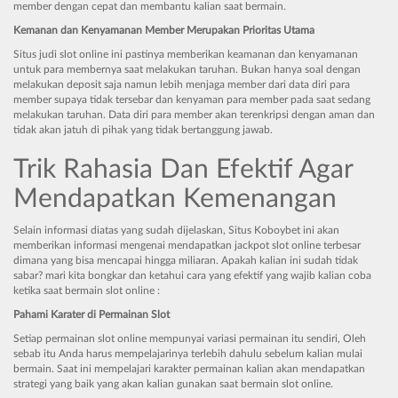
member dengan cepat dan membantu kalian saat bermain.
Kemanan dan Kenyamanan Member Merupakan Prioritas Utama
Situs judi slot online ini pastinya memberikan keamanan dan kenyamanan
untuk para membernya saat melakukan taruhan. Bukan hanya soal dengan
melakukan deposit saja namun lebih menjaga member dari data diri para
member supaya tidak tersebar dan kenyaman para member pada saat sedang
melakukan taruhan. Data diri para member akan terenkripsi dengan aman dan
tidak akan jatuh di pihak yang tidak bertanggung jawab.
Trik Rahasia Dan Efektif Agar
Mendapatkan Kemenangan
Selain informasi diatas yang sudah dijelaskan, Situs Koboybet ini akan
memberikan informasi mengenai mendapatkan jackpot slot online terbesar
dimana yang bisa mencapai hingga miliaran. Apakah kalian ini sudah tidak
sabar? mari kita bongkar dan ketahui cara yang efektif yang wajib kalian coba
ketika saat bermain slot online :
Pahami Karater di Permainan Slot
Setiap permainan slot online mempunyai variasi permainan itu sendiri, Oleh
sebab itu Anda harus mempelajarinya terlebih dahulu sebelum kalian mulai
bermain. Saat ini mempelajari karakter permainan kalian akan mendapatkan
strategi yang baik yang akan kalian gunakan saat bermain slot online.