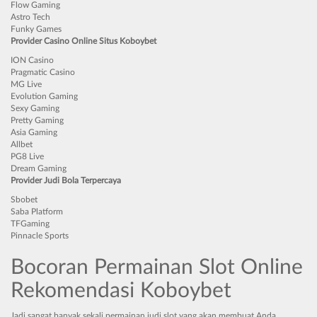
Flow Gaming
Astro Tech
Funky Games
Provider Casino Online Situs Koboybet
ION Casino
Pragmatic Casino
MG Live
Evolution Gaming
Sexy Gaming
Pretty Gaming
Asia Gaming
Allbet
PG8 Live
Dream Gaming
Provider Judi Bola Terpercaya
Sbobet
Saba Platform
TFGaming
Pinnacle Sports
Bocoran Permainan Slot Online
Rekomendasi Koboybet
Jadi sangat banyak sekali permainan judi slot yang akan membuat Anda