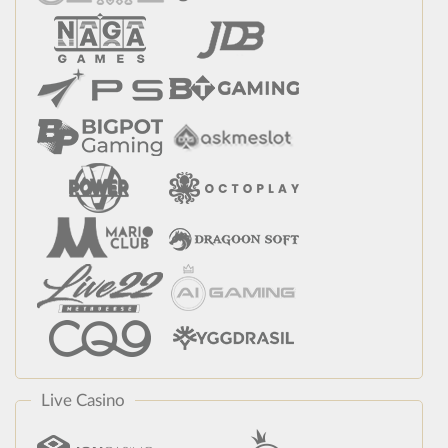
Live Casino