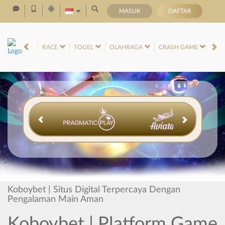
MASUK
DAFTAR
VE CASINO
RACE
TOGEL
OLAHRAGA
CRASH GAME
AR
Koboybet | Situs Digital Terpercaya Dengan
Pengalaman Main Aman
Koboybet | Platform Game