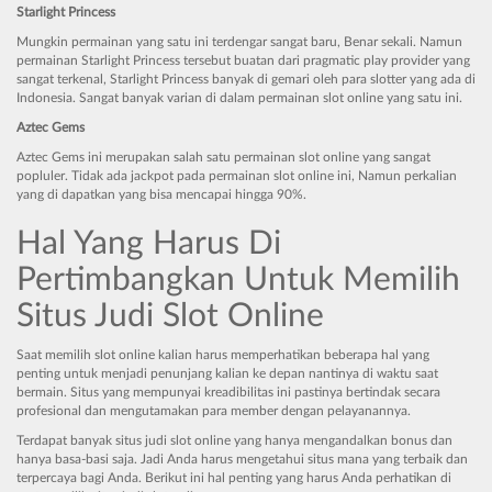
Starlight Princess
Mungkin permainan yang satu ini terdengar sangat baru, Benar sekali. Namun
permainan Starlight Princess tersebut buatan dari pragmatic play provider yang
sangat terkenal, Starlight Princess banyak di gemari oleh para slotter yang ada di
Indonesia. Sangat banyak varian di dalam permainan slot online yang satu ini.
Aztec Gems
Aztec Gems ini merupakan salah satu permainan slot online yang sangat
popluler. Tidak ada jackpot pada permainan slot online ini, Namun perkalian
yang di dapatkan yang bisa mencapai hingga 90%.
Hal Yang Harus Di
Pertimbangkan Untuk Memilih
Situs Judi Slot Online
Saat memilih slot online kalian harus memperhatikan beberapa hal yang
penting untuk menjadi penunjang kalian ke depan nantinya di waktu saat
bermain. Situs yang mempunyai kreadibilitas ini pastinya bertindak secara
profesional dan mengutamakan para member dengan pelayanannya.
Terdapat banyak situs judi slot online yang hanya mengandalkan bonus dan
hanya basa-basi saja. Jadi Anda harus mengetahui situs mana yang terbaik dan
terpercaya bagi Anda. Berikut ini hal penting yang harus Anda perhatikan di