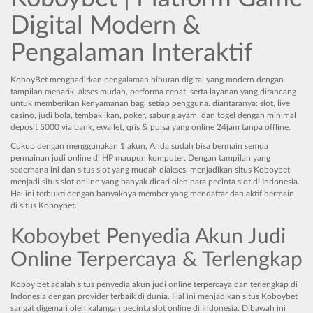
Digital Modern &
Pengalaman Interaktif
KoboyBet menghadirkan pengalaman hiburan digital yang modern dengan
tampilan menarik, akses mudah, performa cepat, serta layanan yang dirancang
untuk memberikan kenyamanan bagi setiap pengguna. diantaranya: slot, live
casino, judi bola, tembak ikan, poker, sabung ayam, dan togel dengan minimal
deposit 5000 via bank, ewallet, qris & pulsa yang online 24jam tanpa offline.
Cukup dengan menggunakan 1 akun, Anda sudah bisa bermain semua
permainan judi online di HP maupun komputer. Dengan tampilan yang
sederhana ini dan situs slot yang mudah diakses, menjadikan situs Koboybet
menjadi situs slot online yang banyak dicari oleh para pecinta slot di Indonesia.
Hal ini terbukti dengan banyaknya member yang mendaftar dan aktif bermain
di situs Koboybet.
Koboybet Penyedia Akun Judi
Online Terpercaya & Terlengkap
Koboy bet adalah situs penyedia akun judi online terpercaya dan terlengkap di
Indonesia dengan provider terbaik di dunia. Hal ini menjadikan situs Koboybet
sangat digemari oleh kalangan pecinta slot online di Indonesia. Dibawah ini