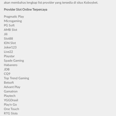
akan membahas lengkap list provider yang tersedia di situs Koboybet.
Provider Slot Online Terpercaya
Pragmatic Play
Microgaming
PG Soft
AMB Slot
Jili
Slot88
ION Slot
Joker123
Live22
Playstar
Spade Gaming
Habanero
JDB
CQ9
Top Trend Gaming
Betsoft
Advant Play
Gamatron
Playtech
YGGDrasil
Play'n Go
One Touch
RTG Slots