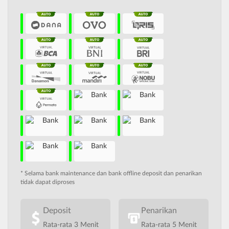
* Selama bank maintenance dan bank offline deposit dan penarikan
tidak dapat diproses
Deposit
Penarikan
Rata-rata 3 Menit
Rata-rata 5 Menit