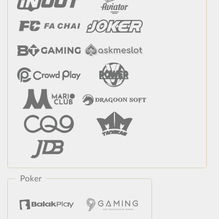
Poker